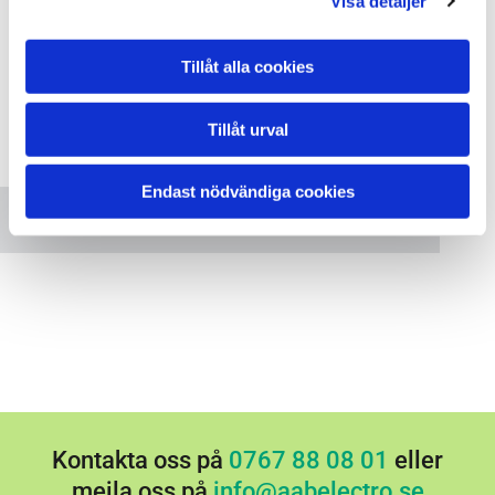
Visa detaljer
Tillåt alla cookies
Tillåt urval
Vänligen acceptera marknadsföringscookies för
att se denna karta.
Endast nödvändiga cookies
Accept cookies
Kontakta oss på
0767 88 08 01
eller
mejla oss på
info@aabelectro.se