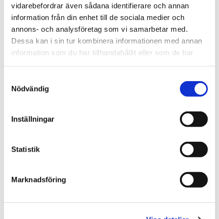
vidarebefordrar även sådana identifierare och annan
Skicka ett e-postmeddelande till oss
information från din enhet till de sociala medier och
annons- och analysföretag som vi samarbetar med.
Dessa kan i sin tur kombinera informationen med annan
information som du har tillhandahållit eller som de har
samlat in när du har använt deras tjänster.
Samtyckesval
Nödvändig
Inställningar
Statistik
Marknadsföring