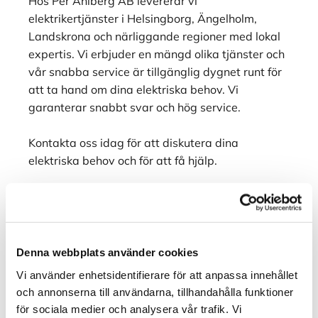
Hos Per Ahlberg AB levererar vi
elektrikertjänster i Helsingborg, Ängelholm,
Landskrona och närliggande regioner med lokal
expertis. Vi erbjuder en mängd olika tjänster och
vår snabba service är tillgänglig dygnet runt för
att ta hand om dina elektriska behov. Vi
garanterar snabbt svar och hög service.
Kontakta oss idag för att diskutera dina
elektriska behov och för att få hjälp.
AAB Electro
Ekvändan 12
254 67 Helsingborg
Denna webbplats använder cookies
Telefon:
+46767880801
Vi använder enhetsidentifierare för att anpassa innehållet
E-post
info@aabelectro.se
och annonserna till användarna, tillhandahålla funktioner
för sociala medier och analysera vår trafik. Vi