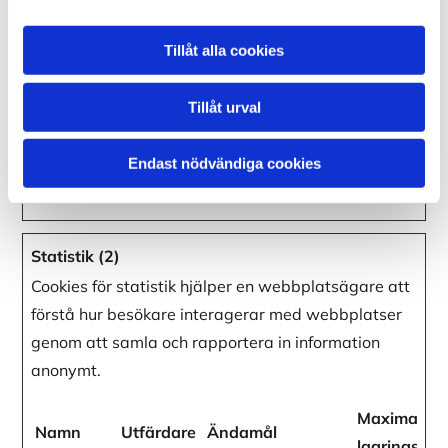
website, in order
to make valid
Tillåt alla cookies
reports on the use
of their website.
Tillåt urval
CookieCon
Cookiebot
Indikerar
1 år
sent
medgivande för
Endast nödvändiga cookies
cookies.
Statistik (2)
Cookies för statistik hjälper en webbplatsägare att
förstå hur besökare interagerar med webbplatser
genom att samla och rapportera in information
anonymt.
Maximal
Namn
Utfärdare
Ändamål
lagringstid