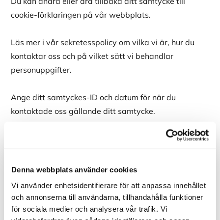
Du kan ändra eller dra tillbaka ditt samtycke till
cookie-förklaringen på vår webbplats.
Läs mer i vår sekretesspolicy om vilka vi är, hur du
kontaktar oss och på vilket sätt vi behandlar
personuppgifter.
Ange ditt samtyckes-ID och datum för när du
kontaktade oss gällande ditt samtycke.
Ditt samtycke gäller för följande domäner:
www.aabelectro.se
Ditt nuvarande tillstånd: Avvisa.
Denna webbplats använder cookies
Ändra ditt medgivande
Vi använder enhetsidentifierare för att anpassa innehållet
och annonserna till användarna, tillhandahålla funktioner
Cookie-deklaration uppdaterades senast 26/07/2026
för sociala medier och analysera vår trafik. Vi